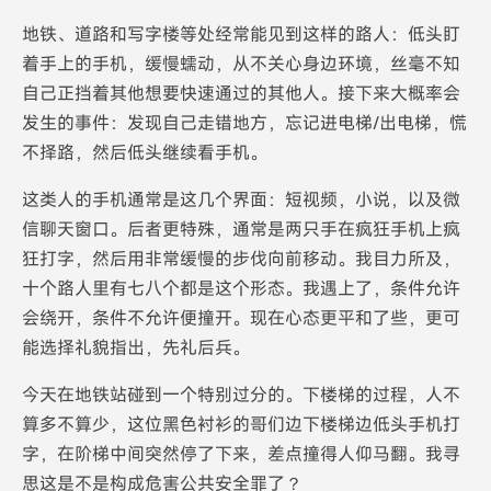
地铁、道路和写字楼等处经常能见到这样的路人：低头盯
着手上的手机，缓慢蠕动，从不关心身边环境，丝毫不知
自己正挡着其他想要快速通过的其他人。接下来大概率会
发生的事件：发现自己走错地方，忘记进电梯/出电梯，慌
不择路，然后低头继续看手机。
这类人的手机通常是这几个界面：短视频，小说，以及微
信聊天窗口。后者更特殊，通常是两只手在疯狂手机上疯
狂打字，然后用非常缓慢的步伐向前移动。我目力所及，
十个路人里有七八个都是这个形态。我遇上了，条件允许
会绕开，条件不允许便撞开。现在心态更平和了些，更可
能选择礼貌指出，先礼后兵。
今天在地铁站碰到一个特别过分的。下楼梯的过程，人不
算多不算少，这位黑色衬衫的哥们边下楼梯边低头手机打
字，在阶梯中间突然停了下来，差点撞得人仰马翻。我寻
思这是不是构成危害公共安全罪了？