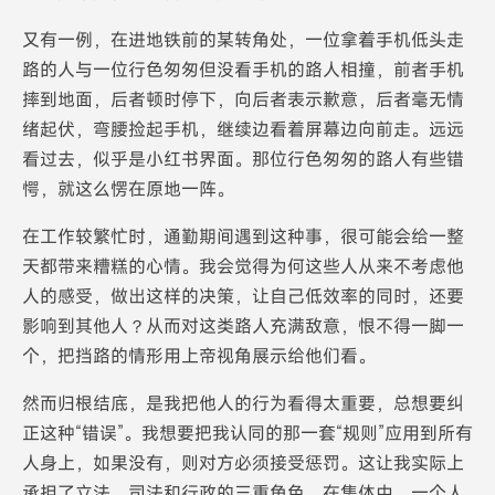
又有一例，在进地铁前的某转角处，一位拿着手机低头走
路的人与一位行色匆匆但没看手机的路人相撞，前者手机
摔到地面，后者顿时停下，向后者表示歉意，后者毫无情
绪起伏，弯腰捡起手机，继续边看着屏幕边向前走。远远
看过去，似乎是小红书界面。那位行色匆匆的路人有些错
愕，就这么愣在原地一阵。
在工作较繁忙时，通勤期间遇到这种事，很可能会给一整
天都带来糟糕的心情。我会觉得为何这些人从来不考虑他
人的感受，做出这样的决策，让自己低效率的同时，还要
影响到其他人？从而对这类路人充满敌意，恨不得一脚一
个，把挡路的情形用上帝视角展示给他们看。
然而归根结底，是我把他人的行为看得太重要，总想要纠
正这种“错误”。我想要把我认同的那一套“规则”应用到所有
人身上，如果没有，则对方必须接受惩罚。这让我实际上
承担了立法、司法和行政的三重角色。在集体中，一个人