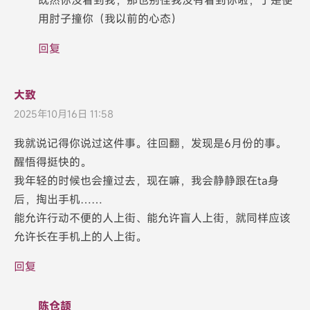
既然你没看到我，那也别怪我没有看到你啦，于是便
用肘子撞你（我以前的心态）
回复
大致
2025年10月16日 11:58
我就说记得你说过这件事。往回翻，发现是6月份的事。
醒悟得挺快的。
我年轻的时候也会撞过去，现在嘛，我会静静跟在ta身
后，掏出手机……
能允许行动不便的人上街、能允许盲人上街，就同样应该
允许长在手机上的人上街。
回复
陈仓颉