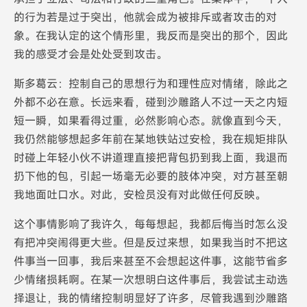
的行为若是过于突出，他就会成为被排斥或者攻击的对
象。在我认定的这个情形里，我反而是突出的那个，因此
我的感受才会是处处受到攻击。
斯多葛云：控制自己的思想行为和理性应对情绪，除此之
外都不必在意。长远来看，碰到沙雕路人不过一天之内短
短一瞬，如果看得过重，必然影响心态。就像直到今天，
我仍然能够想起多年前在某地铁站过安检，我在规矩排队
时碰上年轻小伙不讲道理直接把背包扔到我上面，我退而
扔下他的包，引起一场毫无必要的肢体冲突，对方甚至朝
我地面吐口水。对此，安检员没有对此做任何反映。
这个事情影响了我许久，每每想起，我都后悔当时怎么没
有把冲突闹得更大些。但是反过来想，如果我当时不把这
件事当一回事，我后来甚至不会想起这件事，这能节省多
少情绪损耗啊。在某一次想明白这件事后，我尝试主动选
择退让，我的情绪控制明显好了许多，尽管我遇到沙雕路