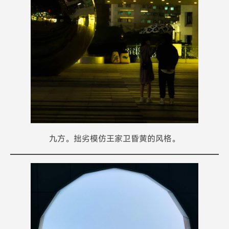
九方。拙劣模仿王家卫昏黄的风格。