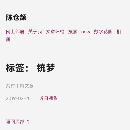
陈仓颉
网上邻居
关于我
文章归档
搜索
now
数字花园
相
册
标签：
铳梦
共有 1 篇文章
2019-02-25
近日观影
返回顶部 ↑