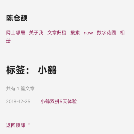
陈仓颉
网上邻居
关于我
文章归档
搜索
now
数字花园
相
册
标签：
小鹤
共有 1 篇文章
2018-12-25
小鹤双拼5天体验
返回顶部 ↑