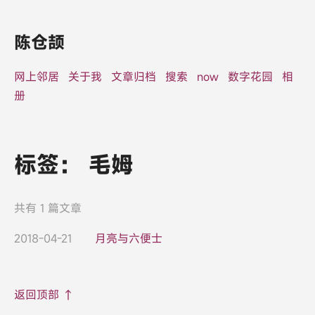
陈仓颉
网上邻居
关于我
文章归档
搜索
now
数字花园
相
册
标签：
毛姆
共有 1 篇文章
2018-04-21
月亮与六便士
返回顶部 ↑